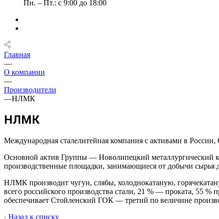
Пн. – Пт.: с 9:00 до 18:00
Главная
—
О компании
—
Производители
—
НЛМК
НЛМК
Международная сталелитейная компания с активами в России,
Основной актив Группы — Новолипецкий металлургический 
производственные площадки, занимающиеся от добычи сырья д
НЛМК производит чугун, слябы, холоднокатаную, горячеката
всего российского производства стали, 21 % — проката, 55 %
обеспечивает Стойленский ГОК — третий по величине произво
Назад к списку