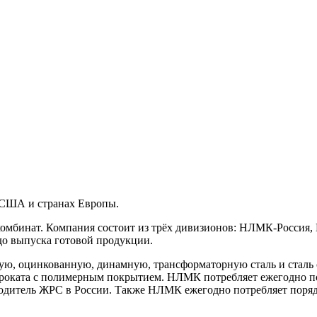
 США и странах Европы.
комбинат. Компания состоит из трёх дивизионов: НЛМК-Росс
о выпуска готовой продукции.
ную, оцинкованную, динамную, трансформаторную сталь и стал
 проката с полимерным покрытием. НЛМК потребляет ежегодно по
дитель ЖРС в России. Также НЛМК ежегодно потребляет порядк